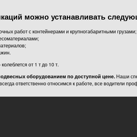
каций можно устанавливать следую
очных работ с контейнерами и крупногабаритными грузами;
лесоматериалами;
материалов;
ажин.
олеблется от 1 т до 10 т.
подвесных оборудованием по доступной цене.
Наши спе
сегда ответственно относимся к работе, все водители проф